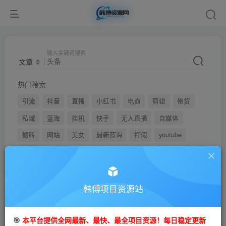
输入关键词搜索
文章
热门搜索
引流
抖音
直播
小红书
电商
剪辑
带货
私域
蓝海
挂机
快手
无人直播
自媒体
搬砖
网站
美女
最新蓝海
打假
youtube
弹幕
韩傅项目资源站
文章
用户
🎯
本平台提供全网最新、最快、最全项目资源！每日稳定更新
搜索[
头条
]，共找到
779
个文章