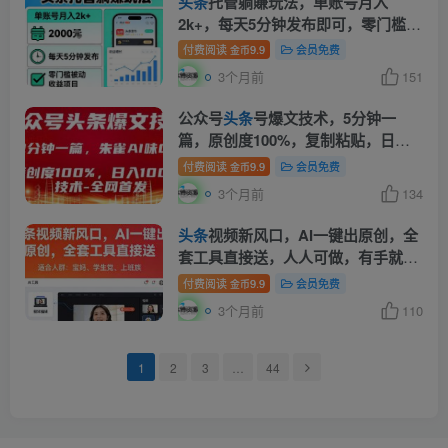
头条
托管躺賺玩法，单账号月入
2k+，每天5分钟发布即可，零门槛被
动收益项目【揭秘】
付费阅读
9.9
会员免费
金币
3个月前
151
公众号
头条
号爆文技术，5分钟一
篇，原创度100%，复制粘贴，日入
1k+，最新技术【揭秘】
付费阅读
9.9
会员免费
金币
3个月前
134
头条
视频新风口，AI一键出原创，全
套工具直接送，人人可做，有手就行
【揭秘】
付费阅读
9.9
会员免费
金币
3个月前
110
1
2
3
…
44