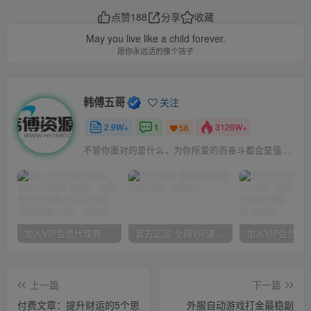
点赞
188
分享
收藏
May you live like a child forever.
愿你永远活的像个孩子
韩傅五哥
关注
2.9W+
1
3126W+
56
不管你面对的是什么，为你所爱的而奋斗都会是值得的
加入VIP会员代理商，享90%的推广提成，免费学习多种网上创业课程，菜鸟秒变大神！
官方正品 全网VIP课程 无损下载~
上一篇
下一篇
付费文章：提升财运的5个思
外服自动游戏打金最稳副