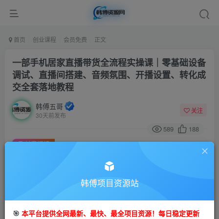
首页
创业课程
会员免费
正文
一部手机居家直播带货全流程实操课｜零基础设备
调试、直播间搭建、音频氛围、开播设置、转化成
交全套落地教程
韩傅五哥
关注
30天前发布
589
188
付费阅读
一部手机居家直播带货全流程实操课｜零基础设备调试、直播间搭建、音频氛围、开播设置、转化成交全套落地教程
此内容为付费阅读，请付费后查看
9.9
韩傅项目资源站
99
金币
金币
免费
会员
🎯
本平台提供全网最新、最快、最全项目资源！每日稳定更新