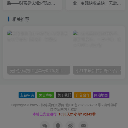
路——财富是认知x行动x习
业，变现快收益快，无需人
惯的复利，愿你越努力，越
员看守，每日单号稳定收益
幸运
100+【揭秘】
相关推荐
无限接码撸红包单号0.75项目无偿分享给你【揭秘】
小红
友链申请
-
免责声明
-
关于我们
-
广告合作
-
网站地图
Copyright © 2025 ·
韩傅项目资源网 赣ICP备2025074731号
· 由
韩傅项
目资源网
强力驱动.
本站已安全运行:
1638天21小时19分42秒