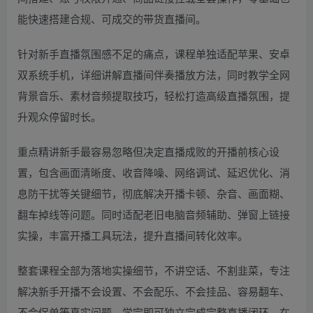
能快速搭建合规、可成交的带货直播间。
针对新手直播氛围感不足的痛点，课程单独适配苹果、安卓
双系统手机，详细讲解直播间伴奏播放方法，同时教学全网
背景音乐、素材音频提取技巧，轻松打造高级直播氛围，提
升观众停留时长。
重点精讲新手最容易忽略但决定直播成败的开播前核心设
置，包含画面清晰度、收音降噪、网络调试、延迟优化、消
息防干扰等关键细节，彻底解决开播卡顿、杂音、画面糊、
翻车掉线等问题。同时适配老旧电脑音频辅助、弹窗上链接
实操，丰富开播工具玩法，提升直播间转化效率。
整套课程全部为落地实操细节，不讲空话、不割韭菜，专注
解决新手开播不会设置、不会配乐、不会挂品、容易翻车、
不会促单等真实问题。学完即可独立完成完整直播闭环，在