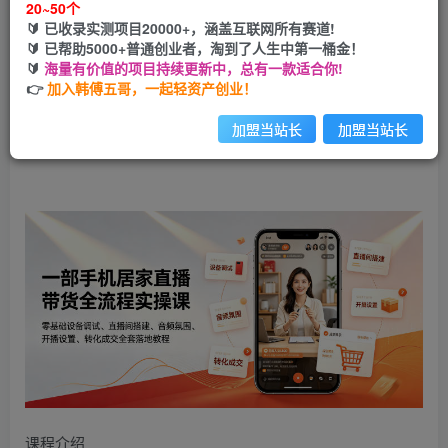
20~50个
立即购买
🔰 已收录实测项目20000+，涵盖互联网所有赛道!
🔰 已帮助5000+普通创业者，淘到了人生中第一桶金！
您当前未登录！建议登陆后购买，可保存购买订单
🔰
海量有价值的项目持续更新中，总有一款适合你!
👉
加入韩傅五哥，一起轻资产创业！
一部手机居家直播带货全流程实操课｜零基础设备调试、直
加盟当站长
加盟当站长
播间搭建、音频氛围、开播设置、转化成交全套落地教程
课程介绍